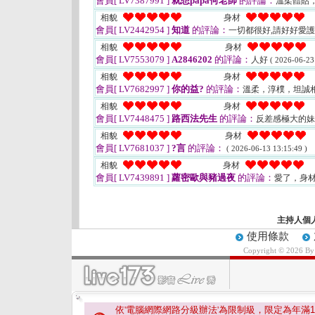
會員[ LV7387991 ]
就想papa何老師
的評論：
溫柔體貼
相貌
身材
會員[ LV2442954 ]
知道
的評論：
一切都很好,請好好愛
相貌
身材
會員[ LV7553079 ]
A2846202
的評論：
人好
( 2026-06-23
相貌
身材
會員[ LV7682997 ]
你的益?
的評論：
溫柔，淳樸，坦誠
相貌
身材
會員[ LV7448475 ]
路西法先生
的評論：
反差感極大的
相貌
身材
會員[ LV7681037 ]
?言
的評論：
( 2026-06-13 13:15:49 )
相貌
身材
會員[ LV7439891 ]
蘿密歐與豬過夜
的評論：
愛了，身
主持人個
使用條款
Copyright © 2026 B
依'電腦網際網路分級辦法'為限制級，限定為年滿
1