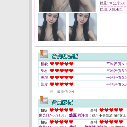
體重: 50 公斤(kg)
區域: 大陸地區
相貌
平均評價 5.0
身材
平均評價 5.0
表演
平均評價 5.0
態度
平均評價 5.0
註﹕最高值 5分
相貌
身材
會員[ LV6691585 ]
黯源
的評論：
她可不是嬌滴滴的女王
相貌
身材