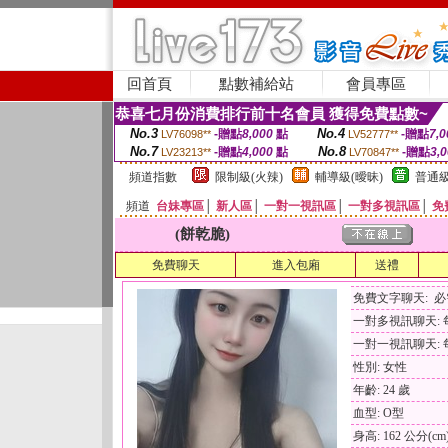
回首頁
點數補給站
會員專區
恭喜七月份消費排行前十名會員 獲得免費點數~
No.3
No.4
-贈點
8,000
點
-贈點
7,0
LV76098**
LV52777**
No.7
No.8
-贈點
4,000
點
-贈點
3,
LV23213**
LV70847**
頻道指數
限制級(火辣)
輔導級(曖昧)
普通級
頻道
台妹專區
│
新人區
│
一對一視訊區
│
一對多視訊區
│
免
(餅乾脆)
免費聊天
進入包廂
送禮
免費文字聊天: 
一對多視訊聊天: 每
一對一視訊聊天: 每
性別: 女性
年齡: 24 歲
血型: O型
身高: 162 公分(cm