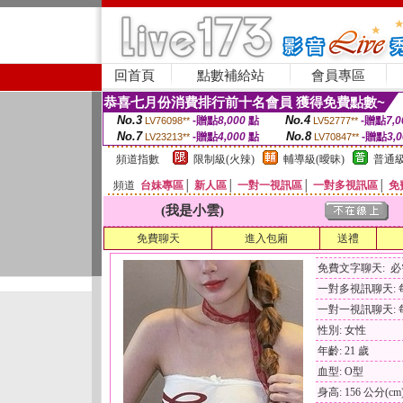
回首頁
點數補給站
會員專區
恭喜七月份消費排行前十名會員 獲得免費點數~
No.3
No.4
-贈點
8,000
點
-贈點
7,0
LV76098**
LV52777**
No.7
No.8
-贈點
4,000
點
-贈點
3,
LV23213**
LV70847**
頻道指數
限制級(火辣)
輔導級(曖昧)
普通級
頻道
台妹專區
│
新人區
│
一對一視訊區
│
一對多視訊區
│
免
(我是小雲)
免費聊天
進入包廂
送禮
免費文字聊天: 
一對多視訊聊天: 每
一對一視訊聊天: 每
性別: 女性
年齡: 21 歲
血型: O型
身高: 156 公分(cm