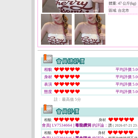
體重: 47 公斤(kg)
區域: 台北市
相貌
平均評價 5.0
身材
平均評價 5.0
表演
平均評價 5.0
態度
平均評價 5.0
註﹕最高值 5分
相貌
身材
會員[ LV7534664 ]
毒龍鑽洞
的評論：
讚
( 2026-07-21 23:
相貌
身材