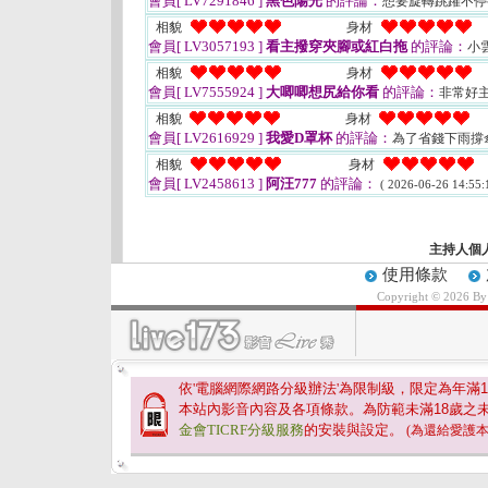
會員[ LV7291846 ]
黑色陽光
的評論：
想要旋轉跳躍不停
相貌
身材
會員[ LV3057193 ]
看主撥穿夾腳或紅白拖
的評論：
小
相貌
身材
會員[ LV7555924 ]
大唧唧想尻給你看
的評論：
非常好
相貌
身材
會員[ LV2616929 ]
我愛D罩杯
的評論：
為了省錢下雨撐
相貌
身材
會員[ LV2458613 ]
阿汪777
的評論：
( 2026-06-26 14:55:
主持人個
使用條款
Copyright © 2026 B
依'電腦網際網路分級辦法'為限制級，限定為年滿
1
本站內影音內容及各項條款。為防範未滿
18
歲之
金會TICRF分級服務
的安裝與設定。
(為還給愛護