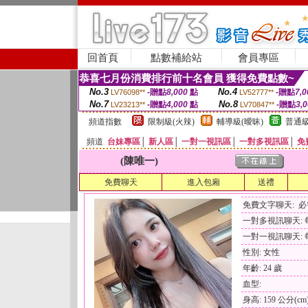
回首頁
點數補給站
會員專區
恭喜七月份消費排行前十名會員 獲得免費點數~
No.3
No.4
-贈點
8,000
點
-贈點
7,0
LV76098**
LV52777**
No.7
No.8
-贈點
4,000
點
-贈點
3,
LV23213**
LV70847**
頻道指數
限制級(火辣)
輔導級(曖昧)
普通級
頻道
台妹專區
│
新人區
│
一對一視訊區
│
一對多視訊區
│
免
(陳唯一)
免費聊天
進入包廂
送禮
免費文字聊天: 
一對多視訊聊天: 每
一對一視訊聊天: 每
性別: 女性
年齡: 24 歲
血型:
身高: 159 公分(cm