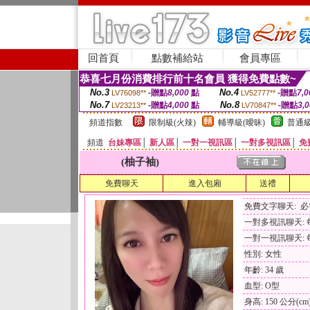
回首頁
點數補給站
會員專區
恭喜七月份消費排行前十名會員 獲得免費點數~
No.3
No.4
-贈點
8,000
點
-贈點
7,0
LV76098**
LV52777**
No.7
No.8
-贈點
4,000
點
-贈點
3,
LV23213**
LV70847**
頻道指數
限制級(火辣)
輔導級(曖昧)
普通級
頻道
台妹專區
│
新人區
│
一對一視訊區
│
一對多視訊區
│
免
(柚子袖)
免費聊天
進入包廂
送禮
免費文字聊天: 
一對多視訊聊天: 每
一對一視訊聊天: 每
性別: 女性
年齡: 34 歲
血型: O型
身高: 150 公分(cm