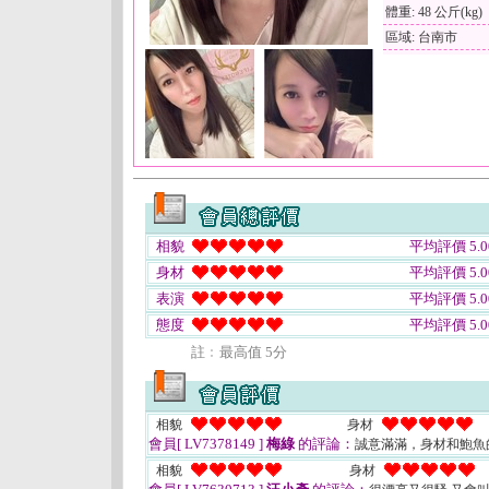
體重: 48 公斤(kg)
區域: 台南市
相貌
平均評價 5.0
身材
平均評價 5.0
表演
平均評價 5.0
態度
平均評價 5.0
註﹕最高值 5分
相貌
身材
會員[ LV7378149 ]
梅綠
的評論：
誠意滿滿，身材和鮑魚
相貌
身材