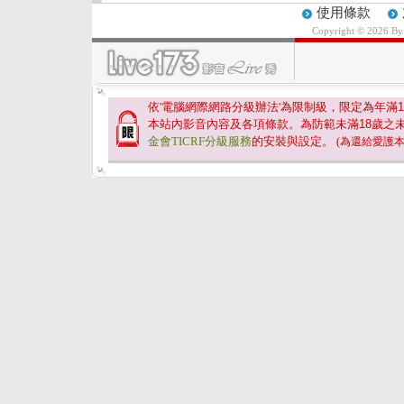
使用條款
Copyright © 2026 B
依'電腦網際網路分級辦法'為限制級，限定為年滿
1
本站內影音內容及各項條款。為防範未滿
18
歲之
金會TICRF分級服務
的安裝與設定。
(為還給愛護