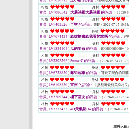
會員[ LV7630713 ]
汪小彥
的評論：
很漂亮又很騷,又會
相貌
身材
會員[ LV7086542 ]
大展鴻圖大展鴻圖
的評論：
( 2026-0
相貌
身材
會員[ LV7403526 ]
丫智
的評論：
贊助
( 2026-07-15 10:34:
相貌
身材
會員[ LV7674434 ]
給妳情書給我看奶敢嗎
的評論：
好
相貌
身材
會員[ LV1824104 ]
瓜的要命
的評論：
666666666666~
( 2
相貌
身材
會員[ LV5392562 ]
SunsetC
的評論：
( 2026-06-23 04:17:0
相貌
身材
會員[ LV6753859 ]
奪筍冠軍
的評論：
可愛又配合的菲
相貌
身材
會員[ LV6193359 ]
富吉
的評論：
主播很可愛甜美身材又
相貌
身材
會員[ LV3709744 ]
樓下室友
的評論：
( 2026-06-21 23:14
相貌
身材
會員[ LV3337433 ]
oO天氣熱Oo
的評論：
( 2026-06-08 1
主持人個