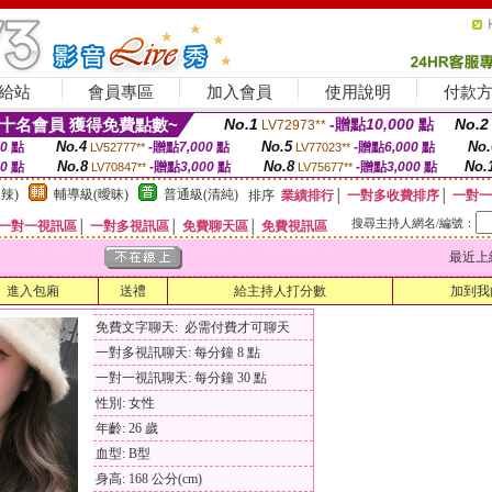
給站
會員專區
加入會員
使用說明
付款
十名會員 獲得免費點數~
No.1
-贈點
10,000
點
No.2
LV72973**
No.4
No.5
No.
00
點
-贈點
7,000
點
-贈點
6,000
點
LV52777**
LV77023**
No.8
No.8
No.
00
點
-贈點
3,000
點
-贈點
3,000
點
LV70847**
LV75677**
辣)
輔導級(曖昧)
普通級(清純)
排序
業績排行
│
一對多收費排序
│
一對一
搜尋主持人網名/編號：
一對一視訊區
│
一對多視訊區
│
免費聊天區
│
免費視訊區
最近上線時間
進入包廂
送禮
給主持人打分數
加到我
免費文字聊天: 必需付費才可聊天
一對多視訊聊天: 每分鐘 8 點
一對一視訊聊天: 每分鐘 30 點
性別: 女性
年齡: 26 歲
血型: B型
身高: 168 公分(cm)