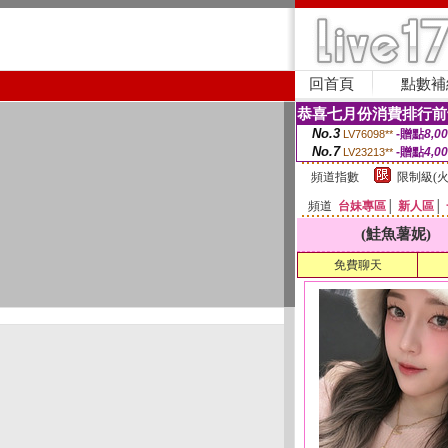
回首頁
點數補
恭喜七月份消費排行前
No.3
-贈點
8,0
LV76098**
No.7
-贈點
4,0
LV23213**
頻道指數
限制級(火
頻道
台妹專區
│
新人區
│
(鮭魚薯妮)
免費聊天