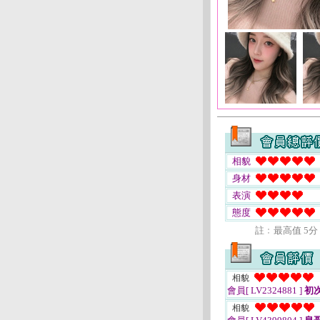
相貌
身材
表演
態度
註﹕最高值 5分
相貌
會員[ LV2324881 ]
初次
相貌