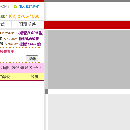
方式
問題反映
-贈點
9,000
點
LV75426**
6
-贈點
5,000
點
LV76835**
10
-贈點
1,000
點
LV76400**
收費排序
 : 2026-08-06 22:46:14
的最愛
說明