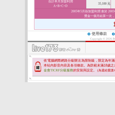
合計本月加盟利潤
35,100 元
A+B+C+D
2005年5月份加盟利潤 會於 2
獎金一個月結算一次，
使用條款
Copyright © 2026 
依'電腦網際網路分級辦法'為限制級，限定為年滿
本站內影音內容及各項條款。為防範未滿
18
歲之
金會TICRF分級服務
的安裝與設定。
(為還給愛護