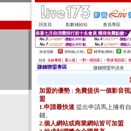
回首頁
點數補給站
會員專區
恭喜七月份消費排行前十名會員 獲得免費點數~
No.3
No.4
-贈點
8,000
點
-贈點
7,
LV76098**
LV52777**
No.7
No.8
-贈點
4,000
點
-贈點
3,
LV23213**
LV70847**
頻道指數
限制級(火辣)
輔導級(曖昧)
普通
頻道
台妹專區
│
新人區
│
一對一視訊區
│
一對多視訊區
│
賺錢聯盟專區
賺錢聯盟申請表
加盟的優勢 : 免費提供一個影
盟
1.申請最快速
提出申請馬上擁有自
錢。
2.個人網站或商業網站皆可加盟