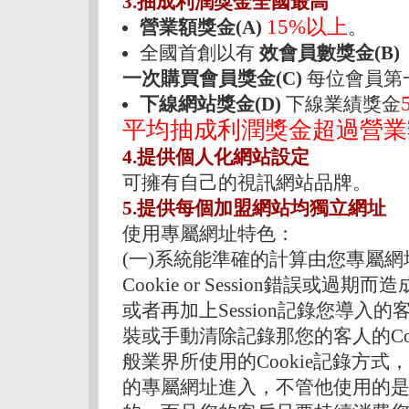
3.抽成利潤獎金全國最高
15%以上
營業額獎金(A)
。
全國首創以有
效會員數獎金(B)
一次購買會員獎金(C)
每位會員第
下線網站獎金(D)
下線業績獎金
平均抽成利潤獎金超過營業額
4.提供個人化網站設定
可擁有自己的視訊網站品牌。
5.提供每個加盟網站均獨立網址
使用專屬網址特色：
(一)系統能準確的計算由您專屬
Cookie or Session錯誤或過
或者再加上Session記錄您導
裝或手動清除記錄那您的客人的Co
般業界所使用的Cookie記錄方
的專屬網址進入，不管他使用的