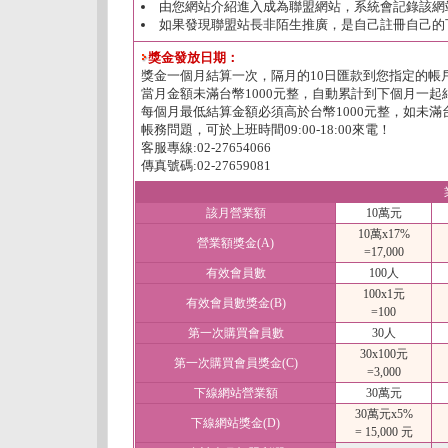
由您網站介紹進入成為聯盟網站，系統會記錄該網
如果發現聯盟站長非陌生推廣，是自己註冊自己的
獎金發放日期：
獎金一個月結算一次，隔月的10日匯款到您指定的帳
當月金額未滿台幣1000元整，自動累計到下個月一起
每個月最低結算金額必須高於台幣1000元整，如未滿
帳務問題，可於上班時間09:00-18:00來電！
客服專線:02-27654066
傳真號碼:02-27659081
該月營業額
10萬元
10萬x17%
營業額獎金(A)
=17,000
有效會員數
100人
100x1元
有效會員數獎金(B)
=100
第一次購買會員數
30人
30x100元
第一次購買會員獎金(C)
=3,000
下線網站營業額
30萬元
30萬元x5%
下線網站獎金(D)
= 15,000 元