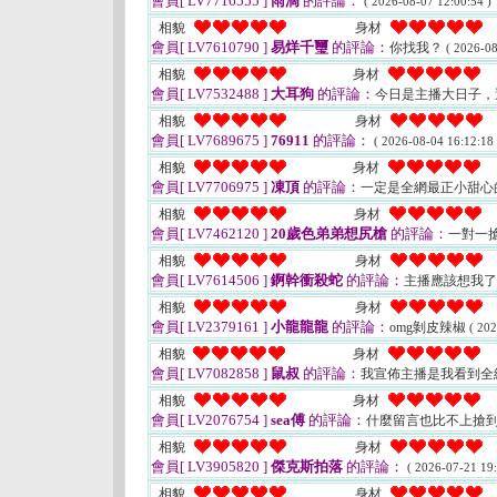
會員[ LV7716555 ]
雨滴
的評論：
( 2026-08-07 12:00:54 )
相貌
身材
會員[ LV7610790 ]
易烊千璽
的評論：
你找我？
( 2026-08
相貌
身材
會員[ LV7532488 ]
大耳狗
的評論：
今日是主播大日子，
相貌
身材
會員[ LV7689675 ]
76911
的評論：
( 2026-08-04 16:12:18 
相貌
身材
會員[ LV7706975 ]
凍頂
的評論：
一定是全網最正小甜心
相貌
身材
會員[ LV7462120 ]
20歲色弟弟想尻槍
的評論：
一對一搶
相貌
身材
會員[ LV7614506 ]
錒幹衝殺蛇
的評論：
主播應該想我
相貌
身材
會員[ LV2379161 ]
小龍龍龍
的評論：
omg剝皮辣椒
( 202
相貌
身材
會員[ LV7082858 ]
鼠叔
的評論：
我宣佈主播是我看到全
相貌
身材
會員[ LV2076754 ]
sea傅
的評論：
什麼留言也比不上搶到
相貌
身材
會員[ LV3905820 ]
傑克斯拍落
的評論：
( 2026-07-21 19:
相貌
身材