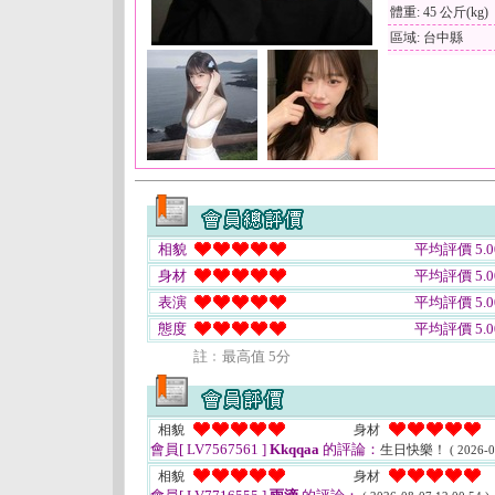
體重: 45 公斤(kg)
區域: 台中縣
相貌
平均評價 5.0
身材
平均評價 5.0
表演
平均評價 5.0
態度
平均評價 5.0
註﹕最高值 5分
相貌
身材
會員[ LV7567561 ]
Kkqqaa
的評論：
生日快樂！
( 2026-0
相貌
身材