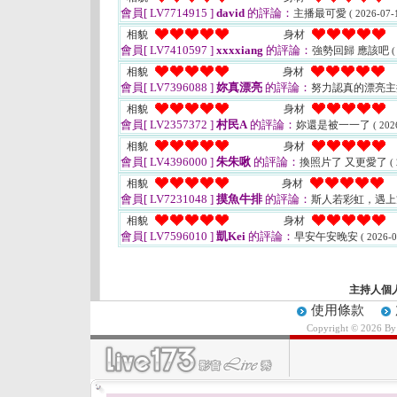
會員[ LV7714915 ]
david
的評論：
主播最可愛
( 2026-07-
相貌
身材
會員[ LV7410597 ]
xxxxiang
的評論：
強勢回歸 應該吧
(
相貌
身材
會員[ LV7396088 ]
妳真漂亮
的評論：
努力認真的漂亮
相貌
身材
會員[ LV2357372 ]
村民A
的評論：
妳還是被一一了
( 202
相貌
身材
會員[ LV4396000 ]
朱朱啾
的評論：
換照片了 又更愛了
(
相貌
身材
會員[ LV7231048 ]
摸魚牛排
的評論：
斯人若彩虹，遇
相貌
身材
會員[ LV7596010 ]
凱Kei
的評論：
早安午安晚安
( 2026-0
主持人個
使用條款
Copyright © 2026 B