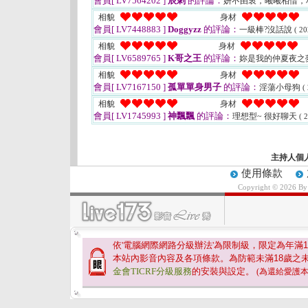
會員[ LV7564202 ]
辰刺
的評論：
妍不由衷，曦曦相惜，
相貌
身材
會員[ LV7448883 ]
Doggyzz
的評論：
一級棒?沒話說
( 20
相貌
身材
會員[ LV6589765 ]
K哥之王
的評論：
妳是我的仲夏夜之
相貌
身材
會員[ LV7167150 ]
孤單單身男子
的評論：
淫蕩小母狗
(
相貌
身材
會員[ LV1745993 ]
神飄飄
的評論：
理想型~ 很好聊天
( 
主持人個
使用條款
Copyright © 2026 B
依'電腦網際網路分級辦法'為限制級，限定為年滿
1
本站內影音內容及各項條款。為防範未滿
18
歲之
金會TICRF分級服務
的安裝與設定。
(為還給愛護