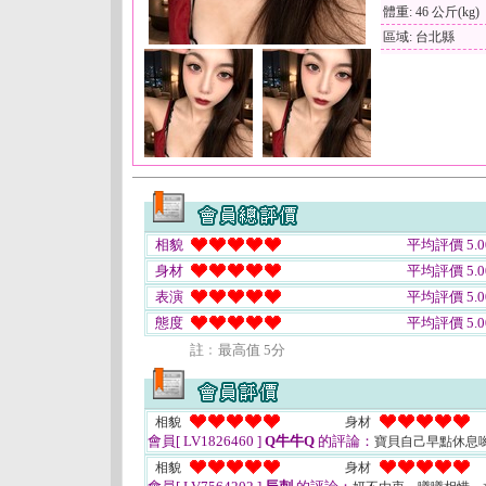
體重: 46 公斤(kg)
區域: 台北縣
相貌
平均評價 5.0
身材
平均評價 5.0
表演
平均評價 5.0
態度
平均評價 5.0
註﹕最高值 5分
相貌
身材
會員[ LV1826460 ]
Q牛牛Q
的評論：
寶貝自己早點休息
相貌
身材