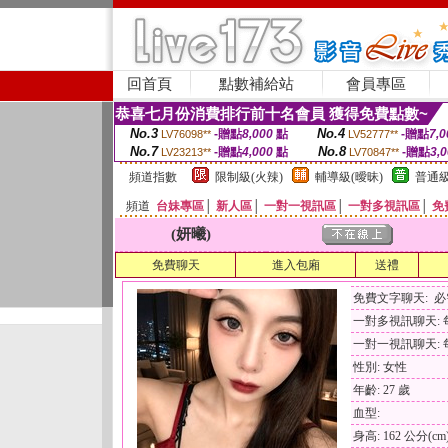
回首頁
點數補給站
會員專區
恭喜七月份消費排行前十名會員 獲得免費點數~
No.3
No.4
-贈點
8,000
點
-贈點
7,0
LV76098**
LV52777**
No.7
No.8
-贈點
4,000
點
-贈點
3,
LV23213**
LV70847**
頻道指數
限制級(火辣)
輔導級(曖昧)
普通級
頻道
台妹專區
│
新人區
│
一對一視訊區
│
一對多視訊區
│
免
(妍曦)
免費聊天
進入包廂
送禮
免費文字聊天: 
一對多視訊聊天: 每
一對一視訊聊天: 每
性別: 女性
年齡: 27 歲
血型:
身高: 162 公分(cm