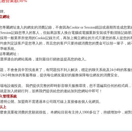
過營業額30%
牌。
立網址
專屬網址進入的網友的消費記錄，不會因為Cookie or Session錯誤或過期而造成您
加上Session記錄您導入的客人，但如果該客人換台電腦或電腦重新安裝或手動清除記錄那您
採用一般業界所使用的Cookie記錄方式，再加上獨立網址的方式只要您的客人從您
均會判定該客戶是您導入的，而且您的客戶只要持續消費您的獎金可以領一輩子，絕
準確系統。
三組專屬網址：
選擇適合的網站風格，達到最佳行銷效益提高您的收入。
題，不會會員辛苦找進來了，有問題找不到人解決，穩定的聊天系統及24小時的客服
年24小時無休的客服專線，提供每位網友最好的服務保障每位網友的消費安全。
場地設備投資。 我們提供完整的即時影音聊天服務環境，您不需編寫任何的程式碼
就是加入經銷行列，並將我們提供給您的連結加到您網站中即可！
登入管理系統
透明公開。加盟商不需透過本公司既可線上直接修改個人化網頁。
位以上
麼會員重複消費的意願就很低， 本網站目前有主持人1900多位了，持續增加中，絕