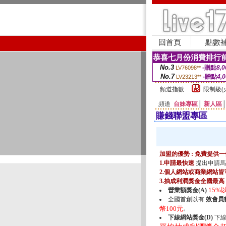
回首頁
點數
恭喜七月份消費排行前
No.3
-贈點
8,0
LV76098**
No.7
-贈點
4,
LV23213**
頻道指數
限制級(
頻道
台妹專區
│
新人區
賺錢聯盟專區
加盟的優勢 : 免費提
1.申請最快速
提出申請馬
2.個人網站或商業網站皆
3.抽成利潤獎金全國最高
15%
營業額獎金(A)
全國首創以有
效會員數
幣100元
。
下線網站獎金(D)
下線