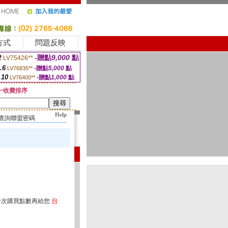
方式
問題反映
2
-贈點
9,000
點
LV75426**
.6
-贈點
5,000
點
LV76835**
.10
-贈點
1,000
點
LV76400**
一收費排序
Help
查詢聯盟密碼
台
一次購買點數再給您