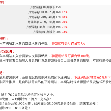
幣)：
月營業額 10 萬以下
15%
月營業額 10 萬~20萬
16%
17%
月營業額 20萬~40 萬
17%
18%
月營業額 40 萬~70 萬
18%
20%
月營業額 70 萬~100 萬
19%
21%
月業績100萬以上
20%
23%
 說明：
入本網站加入會員並登入會員專區，
聯盟網站長可得台幣1元
C) 說明：
入本網站加入會員第依次購買點數，
聯盟網站長可得台幣100元。
使用非網友自願加入會員的行為及聯盟站長自己註冊多會員帳號，本網站將停
說明：
成為聯盟網站，系統會記錄該網站為您的下線網站，
下線網站的營業額5%為
非陌生推廣，是自己註冊自己的下線網站，本網站將停止聯盟站長資格並不發
，隔月的10日匯款到您指定的帳戶之中。
00元整，自動累計到下個月一起結算!
須高於台幣1000元整，如未滿台幣1000您還是要領款，請來電通知！
9:00-18:00來電！