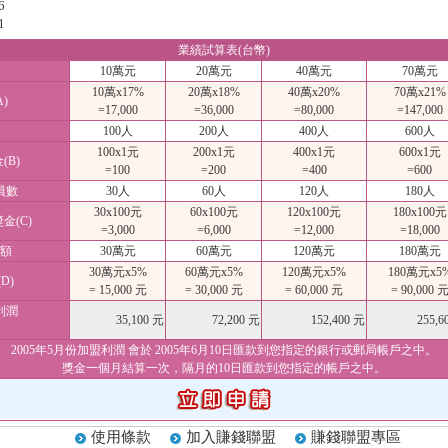
6
1
業績試算表(台幣)
10萬元
20萬元
40萬元
70萬元
10萬x17%
20萬x18%
40萬x20%
70萬x21%
)
=17,000
=36,000
=80,000
=147,000
100人
200人
400人
600人
100x1元
200x1元
400x1元
600x1元
B)
=100
=200
=400
=600
員數
30人
60人
120人
180人
30x100元
60x100元
120x100元
180x100元
金(C)
=3,000
=6,000
=12,000
=18,000
額
30萬元
60萬元
120萬元
180萬元
30萬元x5%
60萬元x5%
120萬元x5%
180萬元x5
D)
= 15,000 元
= 30,000 元
= 60,000 元
= 90,000 
利潤
35,100 元
72,200 元
152,400 元
255,6
2005年5月份加盟利潤 會於 2005年6月10日匯款到您指定的銀行或郵局帳戶之中。
獎金一個月結算一次，隔月的10日匯款到您指定的帳戶之中。
使用條款
加入賺錢聯盟
賺錢聯盟專區