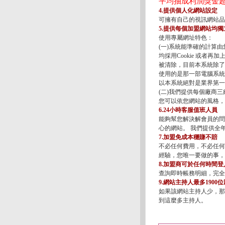
平均抽成利潤獎金超
4.提供個人化網站設定
可擁有自己的視訊網站品
5.提供每個加盟網站均獨
使用專屬網址特色：
(一)系統能準確的計算由您
均採用Cookie 或者再
被清除，目前本系統除了
使用的是那一部電腦系統
以本系統絕對是業界第一
(二)我們提供每個廠商
您可以依您網站的風格，
6.24小時客服值班人員
能夠幫您解決解會員的問
心的網站。 我們提供全
7.加盟免成本穩賺不賠
不必任何費用，不必任何
經驗，您唯一要做的事，
8.加盟商可於任何時間
查詢即時帳務明細，完全
9.網站主持人最多1900
如果該網站主持人少，那
到這麼多主持人。