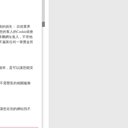
業績的損失： 目前業界
的客人的Cookie就會
的專屬網址進入，不管他
不漏算任何一筆獎金所
值班，是可以讓您能安
，不需豐富的相關服務
對讓您在別的網站找不