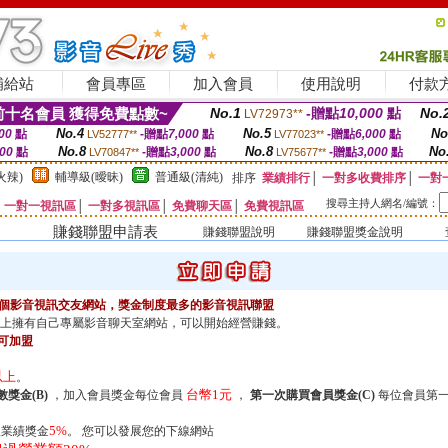
補給站
會員專區
加入會員
使用說明
付款
十名會員 獲得免費點數~
No.1
-贈點
10,000
點
No.
LV72973**
No.4
No.5
No
00
點
-贈點
7,000
點
-贈點
6,000
點
LV52777**
LV77023**
No.8
No.8
No
000
點
-贈點
3,000
點
-贈點
3,000
點
LV70847**
LV75677**
火辣)
輔導級(曖昧)
普通級(清純)
排序
業績排行
│
一對多收費排序
│
一對
搜尋主持人網名/編號：
│
一對一視訊區
│
一對多視訊區
│
免費聊天區
│
免費視訊區
賺錢聯盟申請表
賺錢聯盟說明
賺錢聯盟獎金說明
供一個影音視訊交友網站，獎金制度最多的影音視訊聯盟
上擁有自己專屬影音聊天室網站，可以開始經營賺錢。
可加盟
以上
。
台幣1元
獎金(B)
，加入會員獎金每位會員
，
第一次購買會員獎金(C)
每位會員第
5%
業績獎金
。 您可以發展您的下線網站